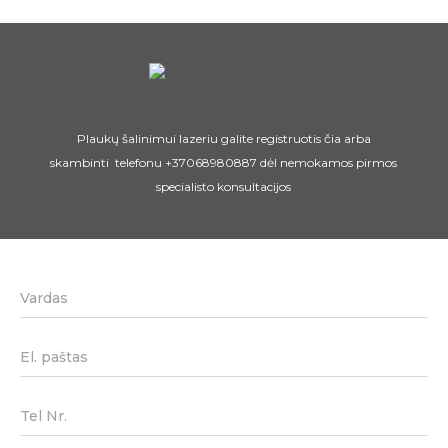
Plaukų šalinimui lazeriu galite registruotis čia arba
skambinti telefonu
+37068980887
dėl nemokamos pirmos
specialisto konsultacijos