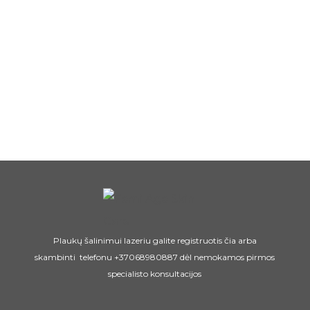
Plaukų šalinimui lazeriu galite registruotis čia arba
skambinti telefonu
+37068980887
dėl nemokamos pirmos
specialisto konsultacijos