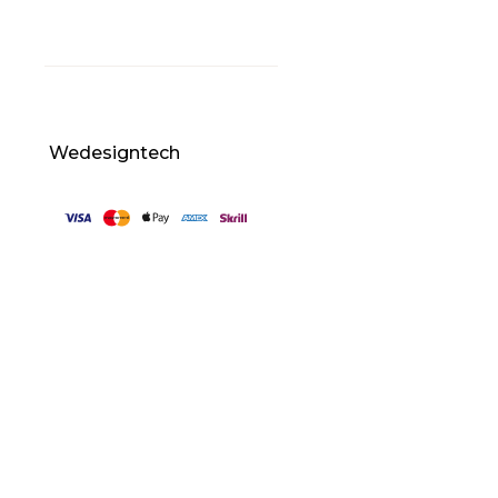
pulvinar sapien.
© 2023 Sirpi
Wedesigntech